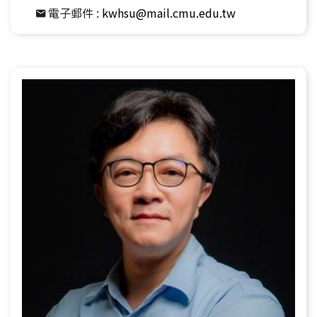
電子郵件 :
kwhsu@mail.cmu.edu.tw