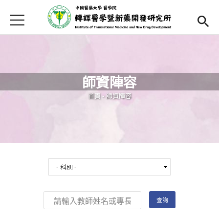
Jump to Main content
Jump to Navigation
首頁
最新消息
本所簡介
師資陣容
師資陣容
Open subm
您在這裡
首頁
-
師資陣容
課程內容
Open subm
招生訊息
本所辦法
表單下載
English