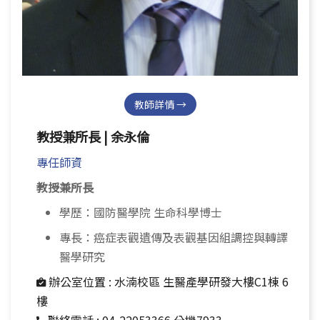
教師詳情 →
教授兼所長 | 余永倫
專任師資
教授兼所長
學歷：國防醫學院 生命科學博士
專長：癌症表觀遺傳及表觀基因組調控與轉譯
醫學研究
辦公室位置 :
水湳校區 生醫產學研發大樓C1棟 6
樓
聯絡電話 :
04-22053366 分機7933