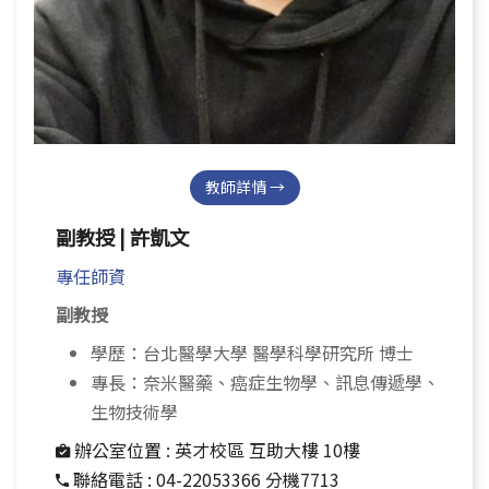
教師詳情 →
副教授 | 許凱文
專任師資
副教授
學歷：台北醫學大學 醫學科學研究所 博士
專長：奈米醫藥、癌症生物學、訊息傳遞學、
生物技術學
辦公室位置 :
英才校區 互助大樓 10樓
聯絡電話 :
04-22053366 分機7713