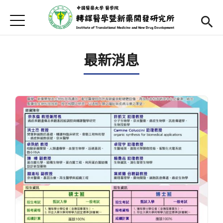
Jump to Main content
Jump to Navigation
首頁
最新消息
最新消息
本所簡介
師資陣容
Open subm
課程內容
Open subm
招生訊息
本所辦法
表單下載
English