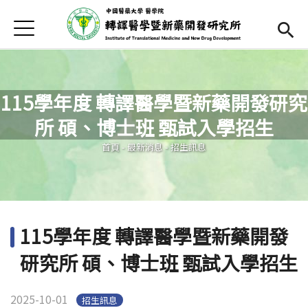
Jump to Main content
Jump to Navigation
首頁
最新消息
本所簡介
115學年度 轉譯醫學暨新藥開發研究
師資陣容
Open subm
所 碩、博士班 甄試入學招生
您在這裡
課程內容
Open subm
首頁
-
最新消息
-
招生訊息
招生訊息
本所辦法
115學年度 轉譯醫學暨新藥開發
表單下載
研究所 碩、博士班 甄試入學招生
English
2025-10-01
招生訊息