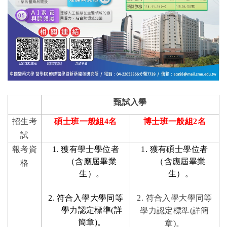
甄試入學
招生考
碩士班一般組
4
名
博士班一般組
2
名
試
報考資
1.
獲有學士學位者
1.
獲有碩士學位者
（含應屆畢業
（含應屆畢業
格
生）。
生）。
2.
符合入學大學同等
2.
符合入學大學同等
學力認定標準
(
詳
學力認定標準
(
詳簡
簡章
)
。
章
)
。