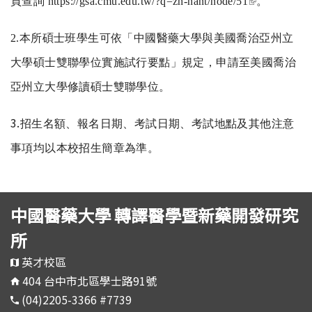
頁查詢
https://gsa.cmu.edu.tw/?q=zh-hant/node/51
。
external)
2.
本所碩士班學生可依「中國醫藥大學與美國喬治亞州立
大學碩士雙聯學位實施試行要點」規定，申請至美國喬治
亞州立大學修讀碩士雙聯學位。
3.
招生名額、報名日期、考試日期、考試地點及其他注意
事項均以本校招生簡章為準。
中國醫藥大學 轉譯醫學暨新藥開發研究
所
英才校區
404 台中市北區學士路91號
(04)2205-3366 #7739