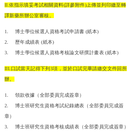
II.
依指示填妥考試相關資料
(
詳參附件
)
上傳並列印繳至轉
譯新藥所辦公室審核。
1.
博士學位候選人資格考試申請書
(
紙本
)
2.
歷年成績表
(
紙本
)
3.
博士學位候選人資格考核論文研撰計畫表
(
紙本
)
III.
口試當天記得下列
3
項，並於口試完畢請繳交文件回所
辦。
1.
領款收據（全部委員完成簽章）
2.
博士班研究生資格考試紀錄總表（全部委員完成簽
章）
3.
博士班研究生資格考核成績表（全部委員完成簽章）