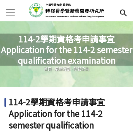
Jump to Main content
Jump to Navigation
首頁
最新消息
本所簡介
114-2學期資格考申請事宜
Application for the 114-2 semester
師資陣容
Open subm
您在這裡
qualification examination
課程內容
Open subm
首頁
-
最新消息
-
所務公告
招生訊息
本所辦法
114-2學期資格考申請事宜
表單下載
Application for the 114-2
English
semester qualification