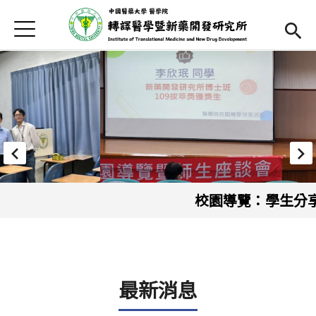
Jump to Main content
Jump to Navigation
首頁
最新消息
本所簡介
師資陣容
Open subm
課程內容
Open subm
招生訊息
校園導覽：學生分享
本所辦法
表單下載
最新消息
English